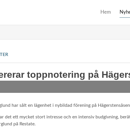
Hem
Nyhe
TER
vererar toppnotering på Häge
lund har sålt en lägenhet i nybildad förening på Hägerstensåsen
r det ett mycket stort intresse och en intensiv budgivning, berä
rglund på Restate.