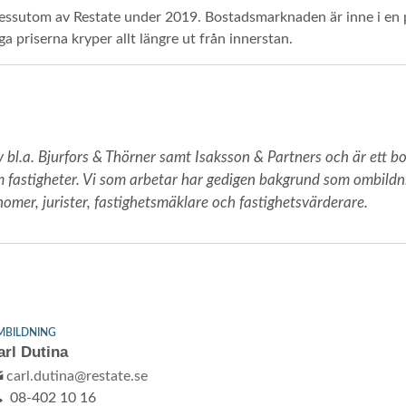
ssutom av Restate under 2019. Bostadsmarknaden är inne i en po
ga priserna kryper allt längre ut från innerstan.
bl.a. Bjurfors & Thörner samt Isaksson & Partners och är ett bo
fastigheter. Vi som arbetar har gedigen bakgrund som ombildni
nomer, jurister, fastighetsmäklare och fastighetsvärderare.
MBILDNING
arl Dutina
carl.dutina@restate.se
08-402 10 16