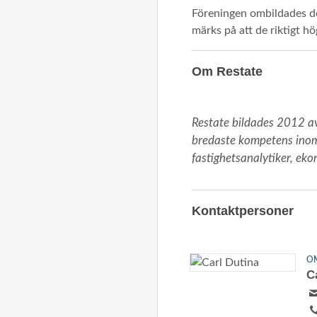
Föreningen ombildades de
märks på att de riktigt hö
Om Restate
Restate bildades 2012 av 
bredaste kompetens inom 
fastighetsanalytiker, eko
Kontaktpersoner
O
C