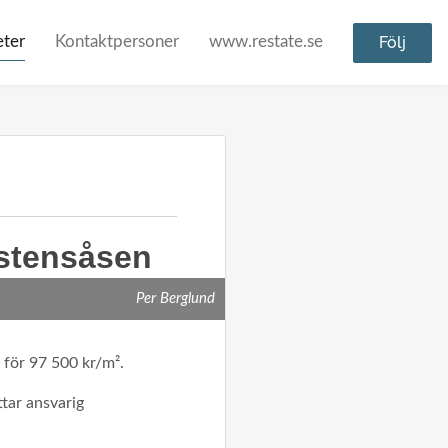
ter
Kontaktpersoner
www.restate.se
Följ
rstensåsen
Per Berglund
 för 97 500 kr/m².
ttar ansvarig